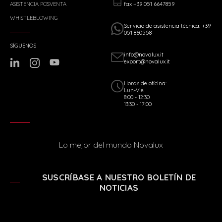
fax +39 051 6647859
ASISTENCIA POSVENTA
WHISTLEBLOWING
Servicio de asistencia técnica: +39
051 860558
SÍGUENOS
info@novalux.it
export@novalux.it
Horas de oficina:
Lun-Vie
8:00 - 12:30
13:30 - 17:00
Lo mejor del mundo Novalux
SUSCRÍBASE A NUESTRO BOLETÍN DE
NOTICIAS