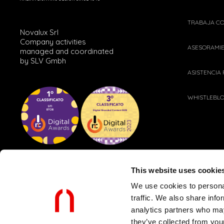
TRABAJA C
Novalux Srl
Company activities
ASESORAMI
managed and coordinated
by SLV Gmbh
ASISTENCIA
WHISTLEBL
This website uses cookie
We use cookies to personal
traffic. We also share info
analytics partners who may
POLÍTICAS PARA CLIENTES Y PROVEEDORES
PRIVACY POLICY
they’ve collected from your