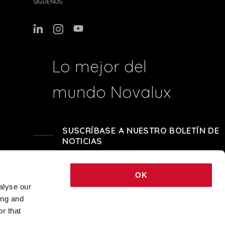
SÍGUENOS
Lo mejor del
mundo Novalux
SUSCRÍBASE A NUESTRO BOLETÍN DE
NOTICIAS
OK
alyse our
ing and
 - REA BO-239674 - CAPITALE SOCIALE i.v. € 248.040,00 © 2021 COPYRIGHT
r that
NOVALUX