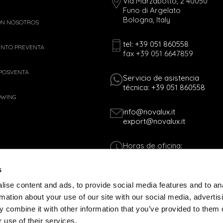
Via Marzabotto, 2 40050
Funo di Argelato
Bologna, Italy
ON NOSOTROS
tel: +39 051 860558
ENTO PREVENTA
fax +39 051 6647859
 POSVENTA
Servicio de asistencia
técnica: +39 051 860558
OWING
info@novalux.it
export@novalux.it
Horas de oficina:
Lun-Vie
8:00 - 12:30
s
13:30 - 17:00
ise content and ads, to provide social media features and to an
rmation about your use of our site with our social media, advertis
C.F. 01170060378 - P.IVA 00536541204
 combine it with other information that you’ve provided to them o
 WEB
COOKIES POLICY
 use of their services.