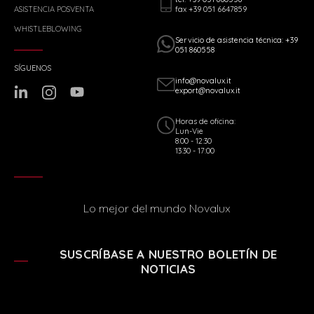
fax +39 051 6647859
ASISTENCIA POSVENTA
WHISTLEBLOWING
Servicio de asistencia técnica: +39
051 860558
SÍGUENOS
info@novalux.it
export@novalux.it
Horas de oficina:
Lun-Vie
8:00 - 12:30
13:30 - 17:00
Lo mejor del mundo Novalux
SUSCRÍBASE A NUESTRO BOLETÍN DE
NOTICIAS