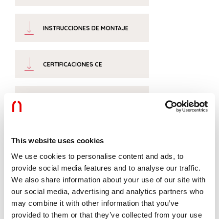
INSTRUCCIONES DE MONTAJE
CERTIFICACIONES CE
FICHA DE DATOS
This website uses cookies
We use cookies to personalise content and ads, to
Accesorios adicionales
provide social media features and to analyse our traffic.
We also share information about your use of our site with
our social media, advertising and analytics partners who
1018C5.99
may combine it with other information that you’ve
V-90: COPPIA TESTATE
provided to them or that they’ve collected from your use
CARTONGESSO VELETTA