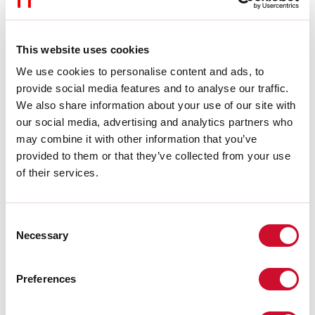
Emisión:
RASANTE
Ópticas:
OPALINA
L:
2000mm
A:
120mm
This website uses cookies
H:
12.5mm
We use cookies to personalise content and ads, to
Fabricado en:
ITALY
Garantía:
5 años
provide social media features and to analyse our traffic.
Peso:
3.94kg
We also share information about your use of our site with
our social media, advertising and analytics partners who
may combine it with other information that you’ve
Datos técnicos
provided to them or that they’ve collected from your use
IP:
40
of their services.
SELV:
No
Consent
Download
Necessary
Selection
EXTRACTO DEL CATÁLOGO
Preferences