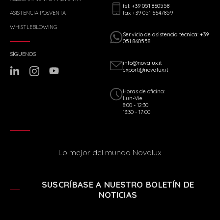
tel: +39 051 860558
fax +39 051 6647859
ASISTENCIA POSVENTA
WHISTLEBLOWING
Servicio de asistencia técnica: +39
051 860558
SÍGUENOS
info@novalux.it
export@novalux.it
Horas de oficina:
Lun-Vie
8:00 - 12:30
13:30 - 17:00
Lo mejor del mundo Novalux
SUSCRÍBASE A NUESTRO BOLETÍN DE
NOTICIAS