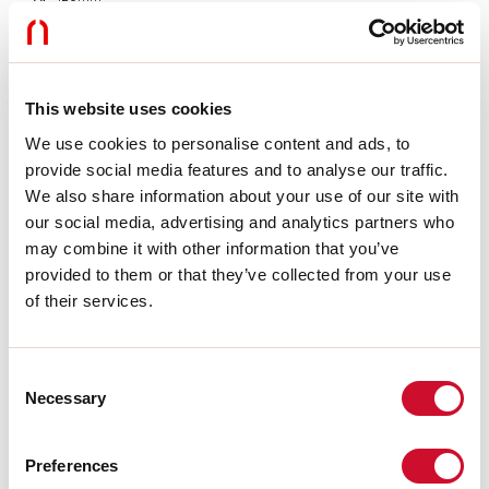
H:
12.5mm
Fabricado en:
ITALY
Garantía:
5 años
Peso:
0.1kg
This website uses cookies
We use cookies to personalise content and ads, to
Datos técnicos
provide social media features and to analyse our traffic.
SELV:
No
We also share information about your use of our site with
our social media, advertising and analytics partners who
may combine it with other information that you’ve
Download
provided to them or that they’ve collected from your use
of their services.
CERTIFICACIONES CE
Consent
Necessary
Selection
FICHA DE DATOS
Las instrucciones de montaje de los
Preferences
ACCESORIOS están disponibles en la
descarga de la familia de productos.