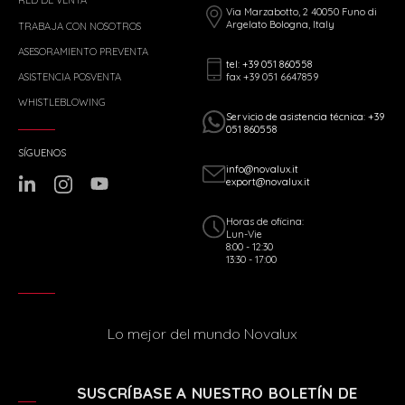
RED DE VENTA
Via Marzabotto, 2 40050 Funo di
Argelato Bologna, Italy
TRABAJA CON NOSOTROS
ASESORAMIENTO PREVENTA
tel: +39 051 860558
fax +39 051 6647859
ASISTENCIA POSVENTA
WHISTLEBLOWING
Servicio de asistencia técnica: +39
051 860558
SÍGUENOS
info@novalux.it
export@novalux.it
Horas de oficina:
Lun-Vie
8:00 - 12:30
13:30 - 17:00
Lo mejor del mundo Novalux
SUSCRÍBASE A NUESTRO BOLETÍN DE