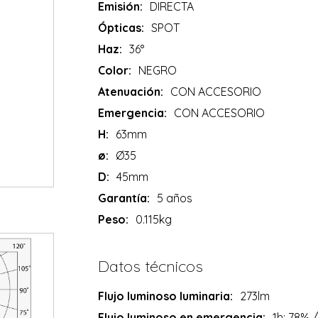
Emisión:
DIRECTA
Ópticas:
SPOT
Haz:
36°
Color:
NEGRO
Atenuación:
CON ACCESORIO
Emergencia:
CON ACCESORIO
H:
63mm
ø:
Ø35
D:
45mm
Garantía:
5 años
Peso:
0.115kg
Datos técnicos
Flujo luminoso luminaria:
273lm
Flujo luminoso en emergencia:
1h: 78% 