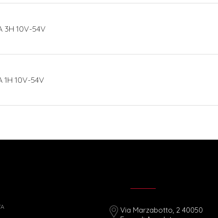
 3H 10V-54V
 1H 10V-54V
TA
Via Marzabotto, 2 40050