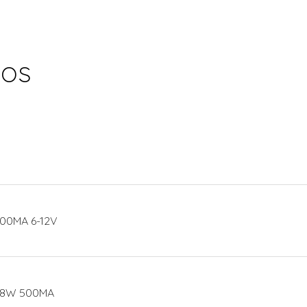
cos
500MA 6-12V
 18W 500MA