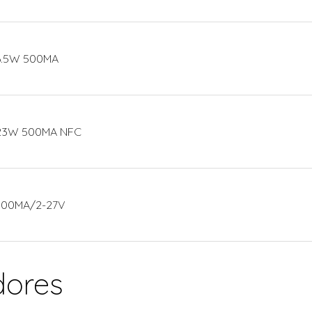
 6.5W 500MA
 23W 500MA NFC
 500MA/2-27V
dores