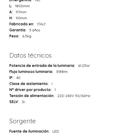
L:
1800mm
A:
97mm
H:
90mm
Fabricado en:
ITALY
Garantía:
5 años
Peso:
6.5kg
Datos técnicos
Potencia de entrada de la luminaria:
61.25W
Flujo luminoso luminaria:
3188lm
IP:
40
Clase de aislamiento:
I
N° driver por producto:
1
Tensión de alimentación:
220-240V 50/60Hz
SELV:
Sì
Sorgente
Fuente de iluminación:
LED