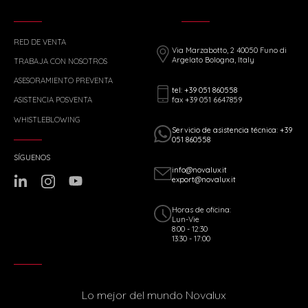
RED DE VENTA
Via Marzabotto, 2 40050 Funo di
Argelato Bologna, Italy
TRABAJA CON NOSOTROS
ASESORAMIENTO PREVENTA
tel: +39 051 860558
fax +39 051 6647859
ASISTENCIA POSVENTA
WHISTLEBLOWING
Servicio de asistencia técnica: +39
051 860558
SÍGUENOS
info@novalux.it
export@novalux.it
Horas de oficina:
Lun-Vie
8:00 - 12:30
13:30 - 17:00
Lo mejor del mundo Novalux