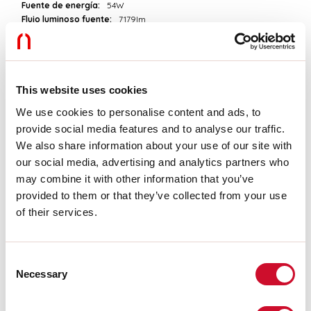
Fuente de energía:
54W
Flujo luminoso fuente:
7179lm
Temperatura de color:
3000K
ICR:
>90
Tolerancia del color:
3 Step MacAdam
Vida útil LED:
50000h L90 B10
This website uses cookies
We use cookies to personalise content and ads, to
Download
provide social media features and to analyse our traffic.
We also share information about your use of our site with
FOTOMETRÍAS
our social media, advertising and analytics partners who
may combine it with other information that you’ve
provided to them or that they’ve collected from your use
EXTRACTO DEL CATÁLOGO
of their services.
Consent
INSTRUCCIONES DE MONTAJE
Necessary
Selection
LIGHT SOURCE