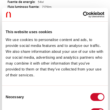
Fuente de energía:
54W
Flujo luminoso fuente:
7179lm
Temperatura de color:
3000K
ICR:
>90
Tolerancia del color:
3 Step MacAdam
Vida útil LED:
50000h L90 B10
This website uses cookies
We use cookies to personalise content and ads, to
Download
provide social media features and to analyse our traffic.
We also share information about your use of our site with
FOTOMETRÍAS
our social media, advertising and analytics partners who
may combine it with other information that you’ve
provided to them or that they’ve collected from your use
EXTRACTO DEL CATÁLOGO
of their services.
Consent
INSTRUCCIONES DE MONTAJE
Necessary
Selection
LIGHT SOURCE