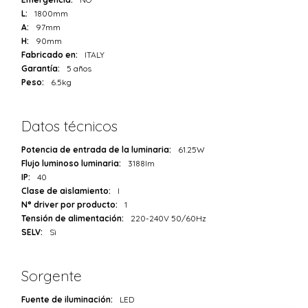
L:
1800mm
A:
97mm
H:
90mm
Fabricado en:
ITALY
Garantía:
5 años
Peso:
6.5kg
Datos técnicos
Potencia de entrada de la luminaria:
61.25W
Flujo luminoso luminaria:
3188lm
IP:
40
Clase de aislamiento:
I
N° driver por producto:
1
Tensión de alimentación:
220-240V 50/60Hz
SELV:
Sì
Sorgente
Fuente de iluminación:
LED