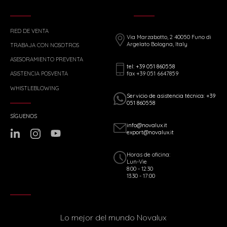
RED DE VENTA
Via Marzabotto, 2 40050 Funo di
Argelato Bologna, Italy
TRABAJA CON NOSOTROS
ASESORAMIENTO PREVENTA
tel: +39 051 860558
fax +39 051 6647859
ASISTENCIA POSVENTA
WHISTLEBLOWING
Servicio de asistencia técnica: +39
051 860558
SÍGUENOS
info@novalux.it
export@novalux.it
Horas de oficina:
Lun-Vie
8:00 - 12:30
13:30 - 17:00
Lo mejor del mundo Novalux