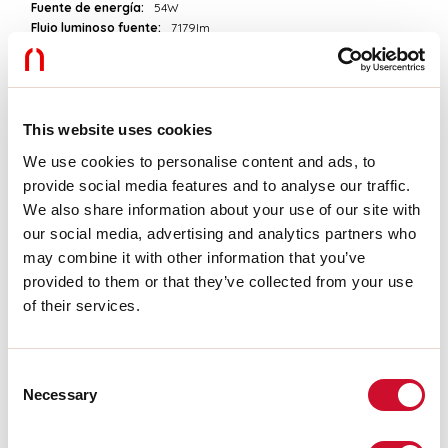
Fuente de energía:
54W
Flujo luminoso fuente:
7179lm
Temperatura de color:
3000K
ICR:
>90
Tolerancia del color:
3 Step MacAdam
Vida útil LED:
50000h L90 B10
This website uses cookies
We use cookies to personalise content and ads, to
Download
provide social media features and to analyse our traffic.
We also share information about your use of our site with
FOTOMETRÍAS
our social media, advertising and analytics partners who
may combine it with other information that you’ve
provided to them or that they’ve collected from your use
EXTRACTO DEL CATÁLOGO
of their services.
Consent
INSTRUCCIONES DE MONTAJE
Necessary
Selection
LIGHT SOURCE