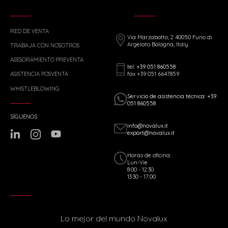
RED DE VENTA
Via Marzabotto, 2 40050 Funo di
Argelato Bologna, Italy
TRABAJA CON NOSOTROS
ASESORAMIENTO PREVENTA
tel: +39 051 860558
fax +39 051 6647859
ASISTENCIA POSVENTA
WHISTLEBLOWING
Servicio de asistencia técnica: +39
051 860558
SÍGUENOS
info@novalux.it
export@novalux.it
Horas de oficina:
Lun-Vie
8:00 - 12:30
13:30 - 17:00
Lo mejor del mundo Novalux