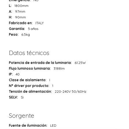
L:
1800mm
A:
97mm
H:
90mm
Fabricado en:
ITALY
Garantía:
5 años
Peso:
6.5kg
Datos técnicos
Potencia de entrada de la luminaria:
61.25W
Flujo luminoso luminaria:
3188lm
IP:
40
Clase de aislamiento:
I
N° driver por producto:
1
Tensión de alimentación:
220-240V 50/60Hz
SELV:
Sì
Sorgente
Fuente de iluminación:
LED