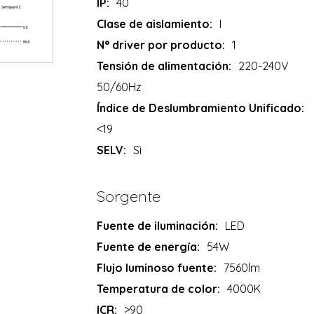
IP:
40
Clase de aislamiento:
I
N° driver por producto:
1
Tensión de alimentación:
220-240V
50/60Hz
Índice de Deslumbramiento Unificado:
<19
SELV:
Sì
Sorgente
Fuente de iluminación:
LED
Fuente de energía:
54W
Flujo luminoso fuente:
7560lm
Temperatura de color:
4000K
ICR:
>90