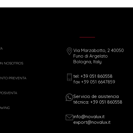
TA
Via Marzabotto, 2 40050
Funo di Argelato
Bologna, Italy
ON NOSOTROS
tel: +39 051 860558
ENTO PREVENTA
fax +39 051 6647859
 POSVENTA
Servicio de asistencia
técnica: +39 051 860558
OWING
info@novalux.it
export@novalux.it