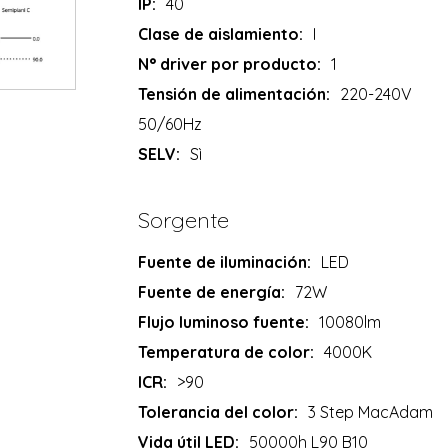
IP:
40
Clase de aislamiento:
I
N° driver por producto:
1
Tensión de alimentación:
220-240V
50/60Hz
SELV:
Sì
Sorgente
Fuente de iluminación:
LED
Fuente de energía:
72W
Flujo luminoso fuente:
10080lm
Temperatura de color:
4000K
ICR:
>90
Tolerancia del color:
3 Step MacAdam
Vida útil LED:
50000h L90 B10