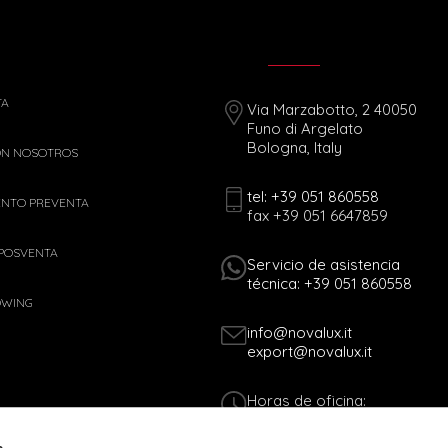
TA
Via Marzabotto, 2 40050
Funo di Argelato
Bologna, Italy
ON NOSOTROS
tel: +39 051 860558
ENTO PREVENTA
fax +39 051 6647859
 POSVENTA
Servicio de asistencia
técnica: +39 051 860558
OWING
info@novalux.it
export@novalux.it
Horas de oficina:
Lun-Vie
8:00 - 12:30