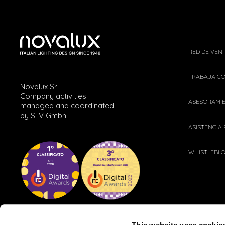
RED DE VEN
TRABAJA C
Novalux Srl
Company activities
ASESORAMI
managed and coordinated
by SLV Gmbh
ASISTENCIA
WHISTLEBL