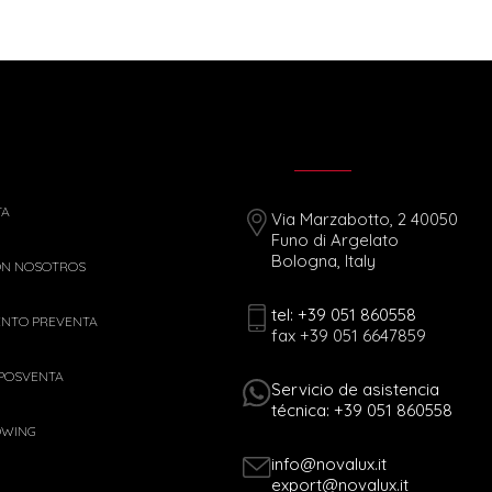
TA
Via Marzabotto, 2 40050
Funo di Argelato
Bologna, Italy
ON NOSOTROS
tel: +39 051 860558
ENTO PREVENTA
fax +39 051 6647859
 POSVENTA
Servicio de asistencia
técnica: +39 051 860558
OWING
info@novalux.it
export@novalux.it