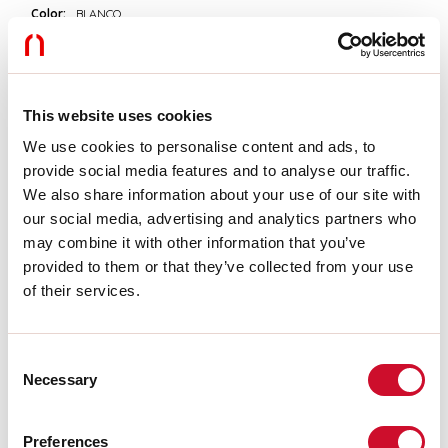
Color:
BLANCO
Atenuación:
DALI
Emergencia:
NO
L:
244mm
Garantía:
5 años
Peso:
0.175kg
This website uses cookies
We use cookies to personalise content and ads, to
provide social media features and to analyse our traffic.
Datos técnicos
We also share information about your use of our site with
Potencia de entrada de la luminaria:
10W
our social media, advertising and analytics partners who
Flujo luminoso luminaria:
798lm
may combine it with other information that you’ve
IP:
20
provided to them or that they’ve collected from your use
Clase de aislamiento:
III
of their services.
N° driver por producto:
1
Tensión de alimentación:
48 Vdc
Índice de Deslumbramiento Unificado:
<19
SELV:
Sì
Consent
Necessary
Selection
Sorgente
Preferences