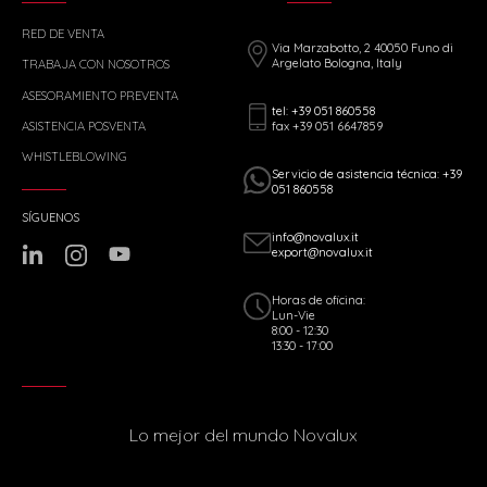
RED DE VENTA
Via Marzabotto, 2 40050 Funo di
Argelato Bologna, Italy
TRABAJA CON NOSOTROS
ASESORAMIENTO PREVENTA
tel: +39 051 860558
fax +39 051 6647859
ASISTENCIA POSVENTA
WHISTLEBLOWING
Servicio de asistencia técnica: +39
051 860558
SÍGUENOS
info@novalux.it
export@novalux.it
Horas de oficina:
Lun-Vie
8:00 - 12:30
13:30 - 17:00
Lo mejor del mundo Novalux