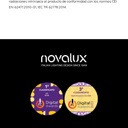
radiaciones intrínseca al producto de conformidad con las normas CEI
EN 62471:2010-01, IEC TR 62778:2014.