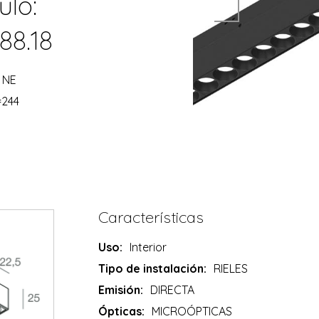
ulo:
88.18
 NE
=244
Características
Uso:
Interior
Tipo de instalación:
RIELES
Emisión:
DIRECTA
Ópticas:
MICROÓPTICAS