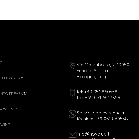
TA
Via Marzabotto, 2 40050
Funo di Argelato
Bologna, Italy
ON NOSOTROS
tel: +39 051 860558
ENTO PREVENTA
fax +39 051 6647859
 POSVENTA
Servicio de asistencia
técnica: +39 051 860558
OWING
info@novalux.it