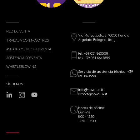
RED DE VENTA
Via Marzabotto, 2 40050 Funo di
Argelato Bologna, Italy
TRABAJA CON NOSOTROS
ASESORAMIENTO PREVENTA
tel: +39 051 860558
fax +39 051 6647859
ASISTENCIA POSVENTA
WHISTLEBLOWING
Servicio de asistencia técnica: +39
051 860558
SÍGUENOS
info@novalux.it
export@novalux.it
Horas de oficina:
Lun-Vie
8:00 - 12:30
13:30 - 17:00