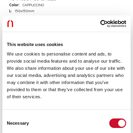
Color:
CAPPUCCINO
L:
150x150mm
A:
53mm
H:
69mm
Fabricado en:
ITALY
Garantía:
5 años
Peso:
0.65kg
This website uses cookies
We use cookies to personalise content and ads, to
Datos técnicos
provide social media features and to analyse our traffic.
We also share information about your use of our site with
IP:
40
our social media, advertising and analytics partners who
Clase de aislamiento:
I
Tensión de alimentación:
220-240V 50/60Hz
may combine it with other information that you’ve
provided to them or that they’ve collected from your use
of their services.
Download
Consent
CERTIFICACIONES CE
Necessary
Selection