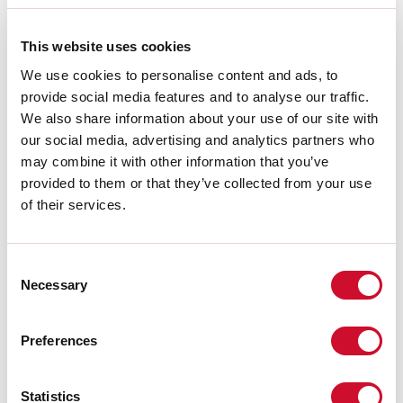
A:
48mm
H:
10mm
Garantía:
5 años
This website uses cookies
Peso:
0.055kg
We use cookies to personalise content and ads, to
provide social media features and to analyse our traffic.
Download
We also share information about your use of our site with
our social media, advertising and analytics partners who
may combine it with other information that you’ve
INSTRUCCIONES DE MONTAJE
provided to them or that they’ve collected from your use
of their services.
CERTIFICACIONES CE
Consent
Necessary
Selection
FICHA DE DATOS
Preferences
Statistics