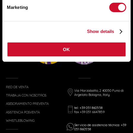
Marketing
Show details
OK
RED DE VENTA
Via Marzabotto, 2 40050 Funo di
Argelato Bologna, Italy
TRABAJA CON NOSOTROS
ASESORAMIENTO PREVENTA
tel: +39 051 860558
fax +39 051 6647859
ASISTENCIA POSVENTA
WHISTLEBLOWING
Servicio de asistencia técnica: +39
051 860558