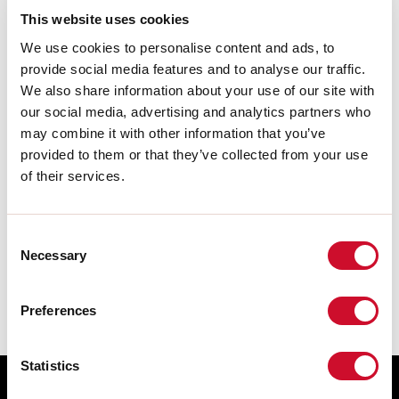
Peso:
0.05kg
This website uses cookies
We use cookies to personalise content and ads, to
provide social media features and to analyse our traffic.
Download
We also share information about your use of our site with
our social media, advertising and analytics partners who
CERTIFICACIONES CE
may combine it with other information that you’ve
provided to them or that they’ve collected from your use
of their services.
FICHA DE DATOS
Las instrucciones de montaje de los
Consent
ACCESORIOS están disponibles en la
Necessary
Selection
descarga de la familia de productos.
Preferences
Statistics