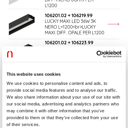
L1200
106201.02 + 106219.99
LUCKY MAXI: LED 36W 3K
NERO L=1200<br>LUCKY
MAXI: DIFF. OPALE PER L1200
106201.02 + 106223.99
LUCKY MAXI: LED 36W 3K
NERO L=1200<br>LUCKY
MAXI: DIFF. MICRO UGR19
PER L1200
This website uses cookies
106202.01 + 106220.99
LUCKY MAXI: LED 54W 3K BIA
We use cookies to personalise content and ads, to
L=1800<br>LUCKY MAXI:
provide social media features and to analyse our traffic.
DIFF. OPALE PER L1800
We also share information about your use of our site with
106202.01 + 106224.99
our social media, advertising and analytics partners who
LUCKY MAXI: LED 54W 3K BIA
may combine it with other information that you’ve
L=1800<br>LUCKY MAXI:
provided to them or that they’ve collected from your use
DIFF. MICRO UGR19 PER
of their services.
L1800