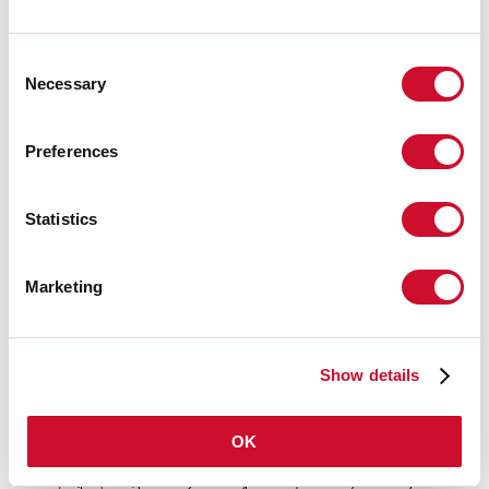
106202.02 + 106220.99
LUCKY MAXI: LED 54W 3K
Consent
NERO L=1800<br>LUCKY
Necessary
Selection
MAXI: DIFF. OPALE PER L1800
106202.02 + 106224.99
Preferences
LUCKY MAXI: LED 54W 3K
NERO L=1800<br>LUCKY
MAXI: DIFF. MICRO UGR19
PER L1800
Statistics
106203.01 + 106221.99
LUCKY MAXI: LED 72W 3K BIA
Marketing
L=2400<br>LUCKY MAXI:
DIFF. OPALE PER L2400
106203.01 + 106225.99
Show details
LUCKY MAXI: LED 72W 3K BIA
L=2400<br>LUCKY MAXI:
DIFF. MICRO UGR19 PER
OK
L2400