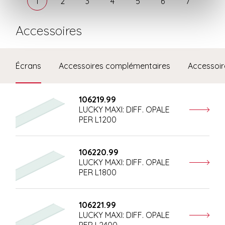
1
2
3
4
5
6
7
Accessoires
Écrans
Accessoires complémentaires
Accessoi
106219.99
LUCKY MAXI: DIFF. OPALE
PER L1200
106220.99
LUCKY MAXI: DIFF. OPALE
PER L1800
106221.99
LUCKY MAXI: DIFF. OPALE