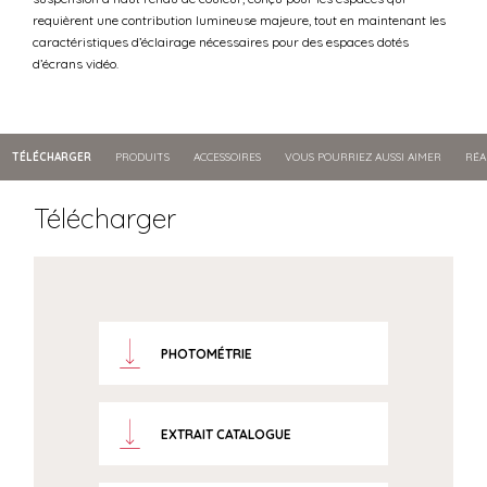
requièrent une contribution lumineuse majeure, tout en maintenant les
caractéristiques d’éclairage nécessaires pour des espaces dotés
d’écrans vidéo.
TÉLÉCHARGER
PRODUITS
ACCESSOIRES
VOUS POURRIEZ AUSSI AIMER
RÉA
Télécharger
PHOTOMÉTRIE
EXTRAIT CATALOGUE