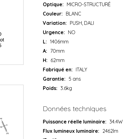
Optique:
MICRO-STRUCTURÉ
Couleur:
BLANC
Variation:
PUSH, DALI
Urgence:
NO
L:
1406mm
A:
70mm
H:
62mm
Fabriqué en:
ITALY
Garantie:
5 ans
Poids:
3.6kg
Données techniques
Puissance réelle luminaire:
34.4W
Flux lumineux luminaire:
2462lm