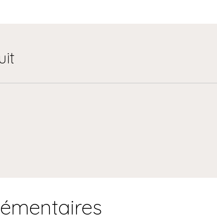
uit
lémentaires