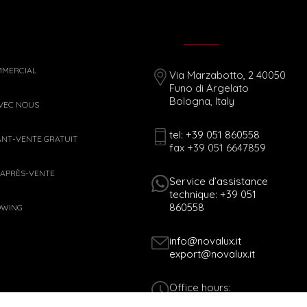
MMERCIAL
Via Marzabotto, 2 40050
Funo di Argelato
Bologna, Italy
AVEC NOUS
tel: +39 051 860558
ANT-VENTE GRATUIT
fax +39 051 6647859
 APRÈS-VENTE
Service d’assistance
technique: +39 051
860558
OWING
info@novalux.it
export@novalux.it
Office hours:
Mon-Fri