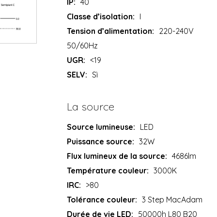
IP:
40
Classe d’isolation:
I
Tension d’alimentation:
220-240V
50/60Hz
UGR:
<19
SELV:
Sì
La source
Source lumineuse:
LED
Puissance source:
32W
Flux lumineux de la source:
4686lm
Température couleur:
3000K
IRC:
>80
Tolérance couleur:
3 Step MacAdam
Durée de vie LED:
50000h L80 B20