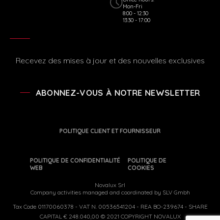
Mon-Fri
8:00 - 12:30
13:30 - 17:00
Recevez des mises à jour et des nouvelles exclusives
ABONNEZ-VOUS À NOTRE NEWSLETTER
POLITIQUE CLIENT ET FOURNISSEUR
POLITIQUE DE CONFIDENTIALITÉ
POLITIQUE DE
WEB
COOKIES
Novalux Srl
Company activities managed and coordinated by SLV Gmbh
Tax Code 01170060378 - VAT N. 00536541204 - REA BO-239674 - SHARE
CAPITAL € 248.040,00 © 2021 COPYRIGHT NOVALUX