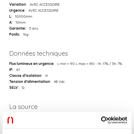
Variation:
AVEC ACCESSOIRE
Urgence:
AVEC ACCESSOIRE
L:
10000mm
A:
10mm
Garantie:
5 ans
Poids:
1kg
Données techniques
Flux lumineux en urgence:
L min = 90 L max = 410 - 1h: 17% / 3h: 7%
IP:
67
Classe d’isolation:
III
Tension d’alimentation:
48 Vdc
SELV:
Sì
La source
Source lumineuse:
LED
Puissance source:
6W/m
Flux lumineux de la source:
710lm