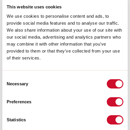
Température couleur:
4000K
This website uses cookies
IRC:
>90
Durée de vie LED:
30000h L70 B20
We use cookies to personalise content and ads, to
provide social media features and to analyse our traffic.
Télécharger
We also share information about your use of our site with
our social media, advertising and analytics partners who
may combine it with other information that you’ve
PHOTOMÉTRIE
provided to them or that they’ve collected from your use
of their services.
EXTRAIT CATALOGUE
Consent
Necessary
Selection
INSTRUCTIONS DE MONTAGE
Preferences
LIGHT SOURCE
Statistics