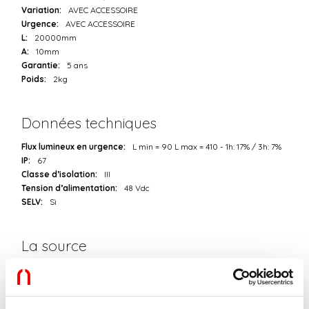
Variation:
AVEC ACCESSOIRE
Urgence:
AVEC ACCESSOIRE
L:
20000mm
A:
10mm
Garantie:
5 ans
Poids:
2kg
Données techniques
Flux lumineux en urgence:
L min = 90 L max = 410 - 1h: 17% / 3h: 7%
IP:
67
Classe d’isolation:
III
Tension d’alimentation:
48 Vdc
SELV:
Sì
La source
Source lumineuse:
LED
Puissance source:
6W/m
Flux lumineux de la source:
710lm