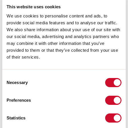
Température couleur:
4000K
This website uses cookies
IRC:
>90
Durée de vie LED:
30000h L70 B20
We use cookies to personalise content and ads, to
provide social media features and to analyse our traffic.
Télécharger
We also share information about your use of our site with
our social media, advertising and analytics partners who
may combine it with other information that you’ve
PHOTOMÉTRIE
provided to them or that they’ve collected from your use
of their services.
EXTRAIT CATALOGUE
Consent
Necessary
Selection
INSTRUCTIONS DE MONTAGE
Preferences
LIGHT SOURCE
Statistics