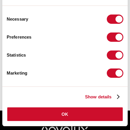
Consent
Télécharger
Necessary
Selection
CERTIFICATIONS CE
Preferences
FICHE DE DONNÉES
Statistics
Les instructions de montage des
ACCESSOIRES sont disponibles dans la
Marketing
section download de la famille des
produits.
Show details
OK