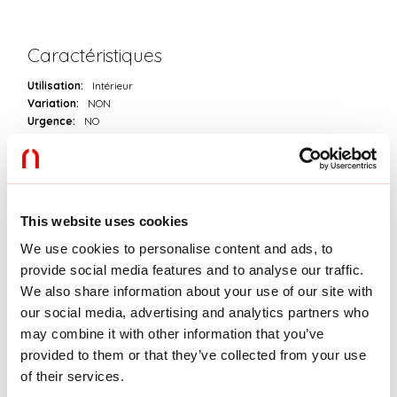
Caractéristiques
Utilisation:
Intérieur
Variation:
NON
Urgence:
NO
L:
215mm
A:
78mm
H:
35mm
D:
86mm
Garantie:
3 ans
This website uses cookies
Poids:
0.8kg
We use cookies to personalise content and ads, to
provide social media features and to analyse our traffic.
Données techniques
We also share information about your use of our site with
our social media, advertising and analytics partners who
Puissance réelle luminaire:
320W
IP:
20
may combine it with other information that you’ve
Classe d’isolation:
II
provided to them or that they’ve collected from your use
Tension d’alimentation:
220-240V 50/60Hz
of their services.
SELV:
Sì