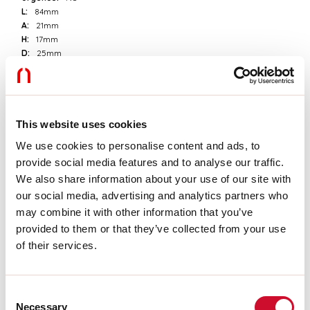
L:
84mm
A:
21mm
H:
17mm
D:
25mm
Garantie:
3 ans
Poids:
0.2kg
Données techniques
This website uses cookies
We use cookies to personalise content and ads, to
Puissance réelle luminaire:
8W
provide social media features and to analyse our traffic.
IP:
20
Classe d’isolation:
II
We also share information about your use of our site with
Tension d’alimentation:
220-240V 50/60Hz
our social media, advertising and analytics partners who
SELV:
Sì
may combine it with other information that you’ve
provided to them or that they’ve collected from your use
Télécharger
of their services.
CERTIFICATIONS CE
Consent
Necessary
Selection