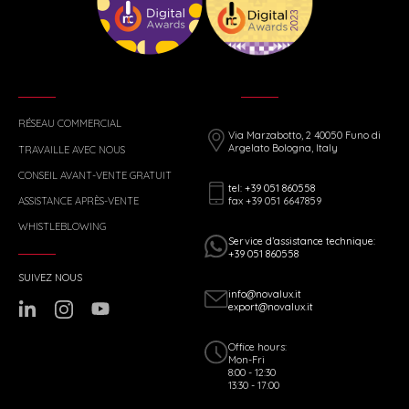
RÉSEAU COMMERCIAL
Via Marzabotto, 2 40050 Funo di
Argelato Bologna, Italy
TRAVAILLE AVEC NOUS
CONSEIL AVANT-VENTE GRATUIT
tel: +39 051 860558
fax +39 051 6647859
ASSISTANCE APRÈS-VENTE
WHISTLEBLOWING
Service d’assistance technique:
+39 051 860558
SUIVEZ NOUS
info@novalux.it
export@novalux.it
Office hours:
Mon-Fri
8:00 - 12:30
13:30 - 17:00