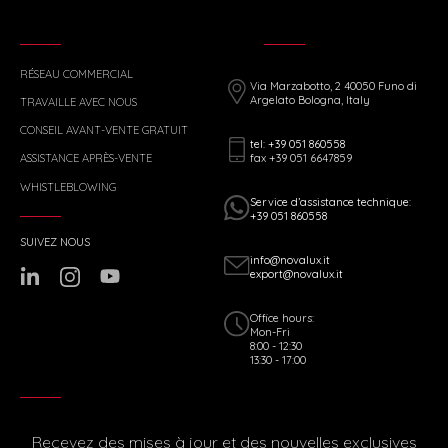
RÉSEAU COMMERCIAL
Via Marzabotto, 2 40050 Funo di
Argelato Bologna, Italy
TRAVAILLE AVEC NOUS
CONSEIL AVANT-VENTE GRATUIT
tel: +39 051 860558
fax +39 051 6647859
ASSISTANCE APRÈS-VENTE
WHISTLEBLOWING
Service d’assistance technique:
+39 051 860558
SUIVEZ NOUS
info@novalux.it
export@novalux.it
Office hours:
Mon-Fri
8:00 - 12:30
13:30 - 17:00
Recevez des mises à jour et des nouvelles exclusives