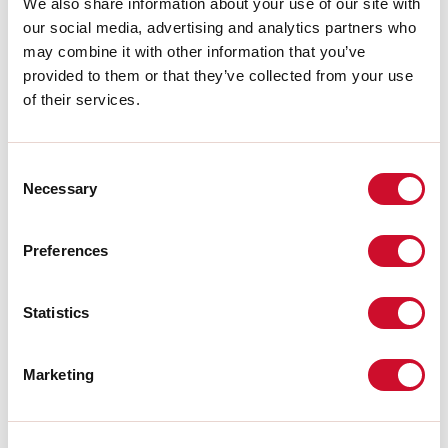
We also share information about your use of our site with
our social media, advertising and analytics partners who
may combine it with other information that you’ve
INSTRUCTIONS DE MONTAGE
provided to them or that they’ve collected from your use
of their services.
LIGHT SOURCE
Consent
Necessary
Selection
CERTIFICATIONS CE
Preferences
FICHE DE DONNÉES
Statistics
Conformité
Marketing
CEI EN 60598-1:2021 + A11:2023, CEI EN 60598-2-1:2022