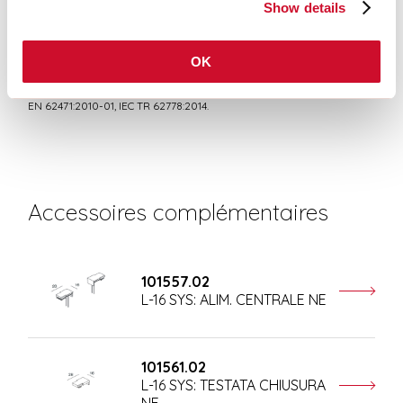
Show details
Risque photobiologique
GROUPE DE RISQUE 0
OK
Équipement certifié dans le GROUPE SANS RISQUE, selon la norme IEC
EN 62471:2010-01, IEC TR 62778:2014.
Accessoires complémentaires
101557.02
L-16 SYS: ALIM. CENTRALE NE
101561.02
L-16 SYS: TESTATA CHIUSURA
NE