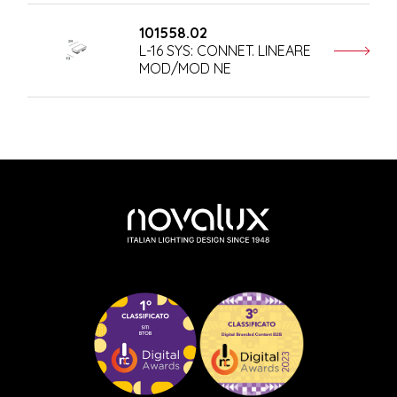
101558.02
L-16 SYS: CONNET. LINEARE
MOD/MOD NE