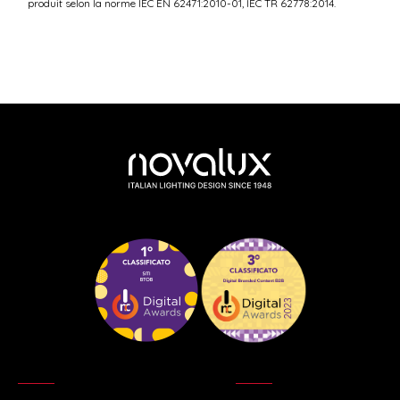
produit selon la norme IEC EN 62471:2010-01, IEC TR 62778:2014.