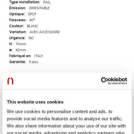
Type installation:
RAIL
Émission:
ORIENTABLE
Optique:
SPOT
Faisceau:
40°
Couleur:
BLANC
Variation:
AVEC ACCESSOIRE
Urgence:
NO
H:
70mm
ø:
42mm
Fabriqué en:
ITALY
Garantie:
5 ans
Données techniques
Puissance réelle luminaire:
5.3W
Flux lumineux luminaire:
510lm
This website uses cookies
IP:
20
Classe d’isolation:
III
We use cookies to personalise content and ads, to
Tension d’alimentation:
24 Vdc
provide social media features and to analyse our traffic.
SELV:
Sì
We also share information about your use of our site with
our social media, advertising and analytics partners who