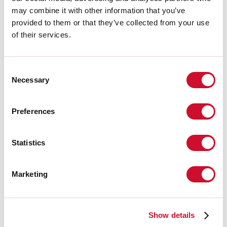
La source
may combine it with other information that you’ve
provided to them or that they’ve collected from your use
Source lumineuse:
LED
of their services.
Puissance source:
5.3W
Flux lumineux de la source:
618lm
Température couleur:
3000K
IRC:
>90
Consent
Tolérance couleur:
3 Step MacAdam
Necessary
Selection
Durée de vie LED:
50000h L90 B10
Preferences
Télécharger
Statistics
PHOTOMÉTRIE
Marketing
EXTRAIT CATALOGUE
Show details
LIGHT SOURCE