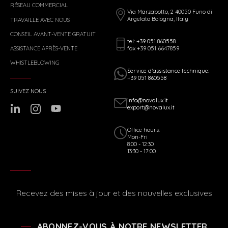
RÉSEAU COMMERCIAL
Via Marzabotto, 2 40050 Funo di
Argelato Bologna, Italy
TRAVAILLE AVEC NOUS
CONSEIL AVANT-VENTE GRATUIT
tel: +39 051 860558
fax +39 051 6647859
ASSISTANCE APRÈS-VENTE
WHISTLEBLOWING
Service d’assistance technique:
+39 051 860558
SUIVEZ NOUS
info@novalux.it
export@novalux.it
Office hours:
Mon-Fri
8:00 - 12:30
13:30 - 17:00
Recevez des mises à jour et des nouvelles exclusives
ABONNEZ-VOUS À NOTRE NEWSLETTER