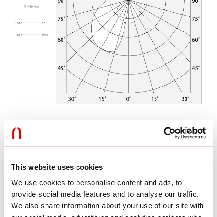
Caractéristiques
Utilisation:
Intérieur
This website uses cookies
Type installation:
ENCASTRABLE EN PLAQUE DE PLÂTRE
Émission:
DIRECTE/INDIRECTE
We use cookies to personalise content and ads, to
Optique:
OPALE
provide social media features and to analyse our traffic.
L:
995x995mm
We also share information about your use of our site with
A:
200mm
H:
12.5mm