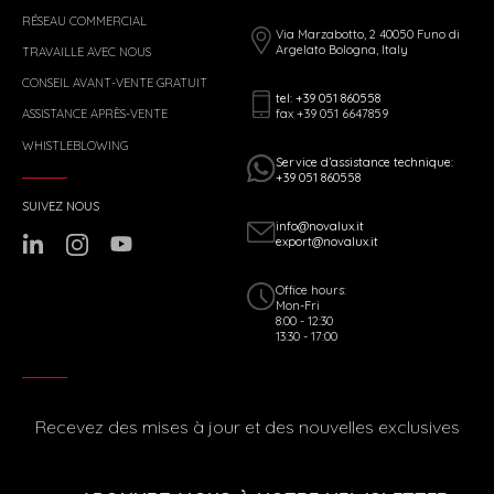
RÉSEAU COMMERCIAL
Via Marzabotto, 2 40050 Funo di
Argelato Bologna, Italy
TRAVAILLE AVEC NOUS
CONSEIL AVANT-VENTE GRATUIT
tel: +39 051 860558
fax +39 051 6647859
ASSISTANCE APRÈS-VENTE
WHISTLEBLOWING
Service d’assistance technique:
+39 051 860558
SUIVEZ NOUS
info@novalux.it
export@novalux.it
Office hours:
Mon-Fri
8:00 - 12:30
13:30 - 17:00
Recevez des mises à jour et des nouvelles exclusives