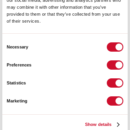
our social media, advertising and analytics partners who
Fabriqué en:
ITALY
may combine it with other information that you’ve
Garantie:
5 ans
provided to them or that they’ve collected from your use
Poids:
1.0kg
of their services.
Données techniques
Consent
IP:
40
Necessary
Selection
Télécharger
Preferences
PHOTOMÉTRIE
Statistics
Marketing
EXTRAIT CATALOGUE
INSTRUCTIONS DE MONTAGE
Show details