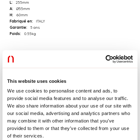
L:
255mm
A:
Ø55mm
H:
60mm
Fabriqué en:
ITALY
Garantie:
5 ans
Poids:
0.55kg
Données techniques
Puissance réelle luminaire:
15W
Flux lumineux luminaire:
1226lm
IP:
20
This website uses cookies
Classe d’isolation:
II
N° de driver par produit:
1
We use cookies to personalise content and ads, to
Tension d’alimentation:
220-240V 50/60Hz
provide social media features and to analyse our traffic.
SELV:
Sì
We also share information about your use of our site with
our social media, advertising and analytics partners who
La source
may combine it with other information that you’ve
provided to them or that they’ve collected from your use
Source lumineuse:
LED
of their services.
Puissance source:
12W