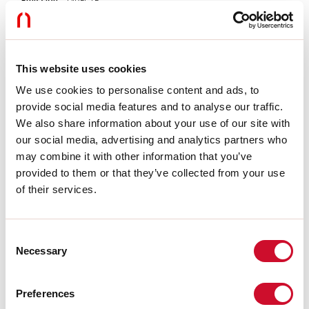
Émission:
DIRECTE
L:
2000mm
A:
69mm
H:
69mm
Fabriqué en:
ITALY
This website uses cookies
Garantie:
5 ans
Poids:
4.24kg
We use cookies to personalise content and ads, to
provide social media features and to analyse our traffic.
We also share information about your use of our site with
Données techniques
our social media, advertising and analytics partners who
IP:
40
may combine it with other information that you’ve
provided to them or that they’ve collected from your use
of their services.
Télécharger
PHOTOMÉTRIE
Consent
Necessary
Selection
EXTRAIT CATALOGUE
Preferences