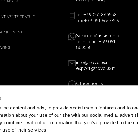
AVEC NOUS
tel: +39 051 860558
ANT-VENTE GRATUIT
fax +39 051 6647859
 APRÈS-VENTE
Service d’assistance
technique: +39 051
860558
OWING
info@novalux.it
export@novalux.it
Office hours:
Mon-Fri
8:00 - 12:30
s
13:30 - 17:00
ise content and ads, to provide social media features and to an
rmation about your use of our site with our social media, advertis
Tax Code 01170060378 - VAT N. 005365
 combine it with other information that you’ve provided to them o
TÉ WEB
POLITIQUE DE COOKIES
 use of their services.