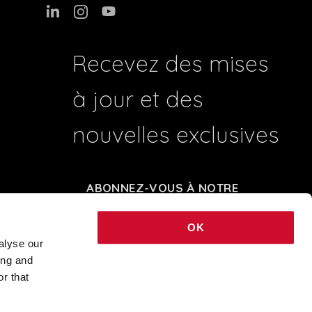
Recevez des mises
à jour et des
nouvelles exclusives
ABONNEZ-VOUS À NOTRE
NEWSLETTER
OK
alyse our
ing and
41204 - REA BO-239674 - SHARE CAPITAL € 248.040,00 © 2021 COPYRIGHT
r that
NOVALUX