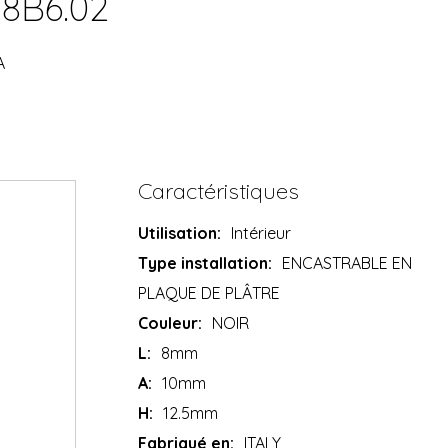
18B6.02
A
Caractéristiques
Utilisation:
Intérieur
Type installation:
ENCASTRABLE EN
PLAQUE DE PLÂTRE
Couleur:
NOIR
L:
8mm
A:
10mm
H:
12.5mm
Fabriqué en:
ITALY