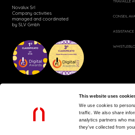
TRAVAILLE 
Novalux Srl
Company activities
CONSEIL AV
managed and coordinated
by SLV Gmbh
ASSISTANCE
WHISTLEBL
This website uses cookie
We use cookies to personal
traffic. We also share info
analytics partners who may
POLITIQUE CLIENT ET FOURNISSEUR
POLITIQUE DE CONFIDENTIALI
they’ve collected from your