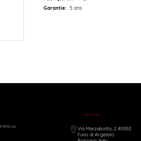
Garantie:
5 ans
MMERCIAL
Via Marzabotto, 2 40050
Funo di Argelato
Bologna, Italy