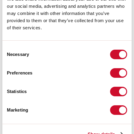
A:
120mm
our social media, advertising and analytics partners who
H:
12.5mm
may combine it with other information that you’ve
Fabriqué en:
ITALY
provided to them or that they’ve collected from your use
Garantie:
5 ans
of their services.
Poids:
3.71kg
Données techniques
Consent
Necessary
Selection
IP:
40
Preferences
Télécharger
Statistics
PHOTOMÉTRIE
Marketing
EXTRAIT CATALOGUE