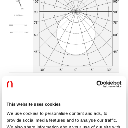
Caractéristiques
This website uses cookies
Utilisation:
Intérieur
Type installation:
ENCASTRABLE EN PLAQUE DE PLÂTRE
We use cookies to personalise content and ads, to
Émission:
DIRECTE
provide social media features and to analyse our traffic.
Optique:
OPALE
We also share information about your use of our site with
L:
995x995mm