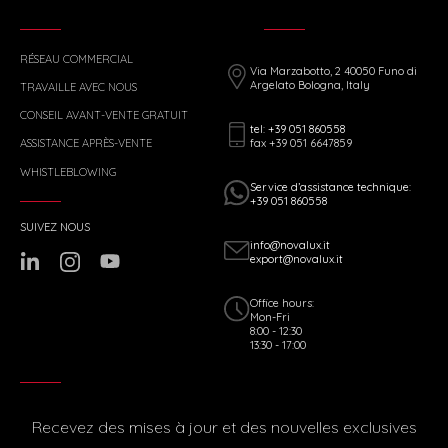
RÉSEAU COMMERCIAL
Via Marzabotto, 2 40050 Funo di
Argelato Bologna, Italy
TRAVAILLE AVEC NOUS
CONSEIL AVANT-VENTE GRATUIT
tel: +39 051 860558
fax +39 051 6647859
ASSISTANCE APRÈS-VENTE
WHISTLEBLOWING
Service d’assistance technique:
+39 051 860558
SUIVEZ NOUS
info@novalux.it
export@novalux.it
Office hours:
Mon-Fri
8:00 - 12:30
13:30 - 17:00
Recevez des mises à jour et des nouvelles exclusives