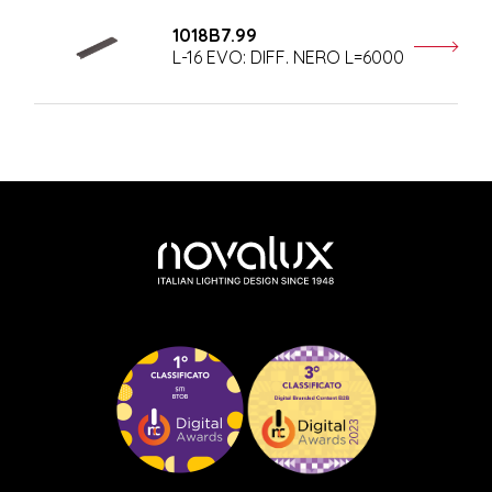
1018B7.99
L-16 EVO: DIFF. NERO L=6000