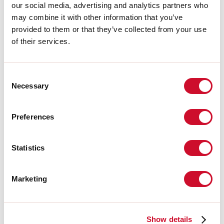
our social media, advertising and analytics partners who
A:
120mm
may combine it with other information that you’ve
H:
12.5mm
provided to them or that they’ve collected from your use
Fabriqué en:
ITALY
Garantie:
5 ans
of their services.
Données techniques
Consent
Necessary
Selection
IP:
40
Preferences
Télécharger
Statistics
PHOTOMÉTRIE
Marketing
EXTRAIT CATALOGUE
Show details
INSTRUCTIONS DE MONTAGE