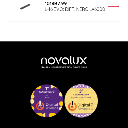
1018B7.99
L-16 EVO: DIFF. NERO L=6000