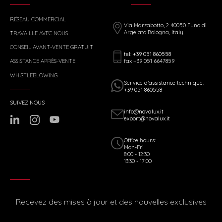
RÉSEAU COMMERCIAL
Via Marzabotto, 2 40050 Funo di
Argelato Bologna, Italy
TRAVAILLE AVEC NOUS
CONSEIL AVANT-VENTE GRATUIT
tel: +39 051 860558
fax +39 051 6647859
ASSISTANCE APRÈS-VENTE
WHISTLEBLOWING
Service d’assistance technique:
+39 051 860558
SUIVEZ NOUS
info@novalux.it
export@novalux.it
Office hours:
Mon-Fri
8:00 - 12:30
13:30 - 17:00
Recevez des mises à jour et des nouvelles exclusives