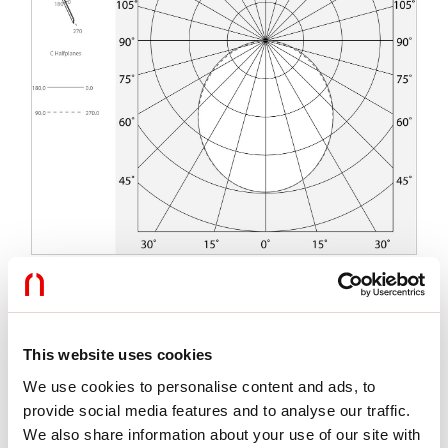
Caractéristiques
This website uses cookies
Utilisation:
Intérieur
We use cookies to personalise content and ads, to
Type installation:
ENCASTRABLE EN PLAQUE DE PLÂTRE
Émission:
DIRECTE
provide social media features and to analyse our traffic.
Optique:
OPALE
We also share information about your use of our site with
L:
2000mm