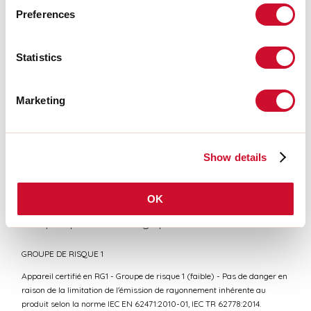
Preferences
CERTIFICATIONS CE
Statistics
FICHE DE DONNÉES
Marketing
Conformité
Show details
CEI EN 60598-1:2021 + A11:2023, CEI EN 60598-2-1:2022, CEI
EN 60598-2-2:2012
OK
Risque photobiologique
GROUPE DE RISQUE 1
Appareil certifié en RG1 - Groupe de risque 1 (faible) - Pas de danger en
raison de la limitation de l'émission de rayonnement inhérente au
produit selon la norme IEC EN 62471:2010-01, IEC TR 62778:2014.