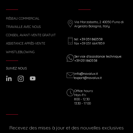
RÉSEAU COMMERCIAL
Via Marzabotto, 2 40050 Funo di
Argelato Bologna, Italy
TRAVAILLE AVEC NOUS
CONSEIL AVANT-VENTE GRATUIT
tel: +39 051 860558
fax +39 051 6647859
ASSISTANCE APRÈS-VENTE
WHISTLEBLOWING
Service d’assistance technique:
+39 051 860558
SUIVEZ NOUS
info@novalux.it
export@novalux.it
Office hours:
Mon-Fri
8:00 - 12:30
13:30 - 17:00
Recevez des mises à jour et des nouvelles exclusives