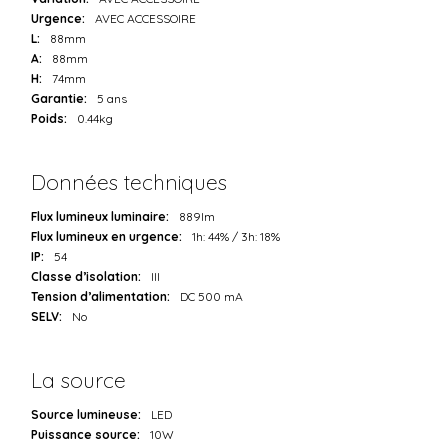
Urgence:
AVEC ACCESSOIRE
L:
88mm
A:
88mm
H:
74mm
Garantie:
5 ans
Poids:
0.44kg
Données techniques
Flux lumineux luminaire:
889lm
Flux lumineux en urgence:
1h: 44% / 3h: 18%
IP:
54
Classe d’isolation:
III
Tension d’alimentation:
DC 500 mA
SELV:
No
La source
Source lumineuse:
LED
Puissance source:
10W