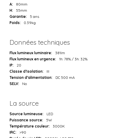
A:
80mm
H:
55mm
Garantie:
5 ans
Poids:
0.39kg
Données techniques
Flux lumineux luminaire:
381lm
Flux lumineux en urgence:
1h: 78% / 3h: 32%
IP:
20
Classe d’isolation:
III
Tension d’alimentation:
DC 500 mA
SELV:
No
La source
Source lumineuse:
LED
Puissance source:
5W
Température couleur:
3000K
IRC:
>90