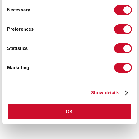
Consent
Necessary
Selection
FICHE DE DONNÉES
Preferences
Conformité
Statistics
CEI EN 60598-1:2021 + A11:2023, CEI EN 60598-2-1:2022, CEI
EN 60598-2-2:2012
Marketing
Risque photobiologique
Show details
GROUPE DE RISQUE 1
Appareil certifié en RG1 - Groupe de risque 1 (faible) - Pas de danger en
raison de la limitation de l'émission de rayonnement inhérente au
OK
produit selon la norme IEC EN 62471:2010-01, IEC TR 62778:2014.