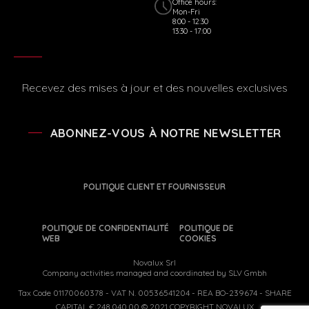
Office hours:
Mon-Fri
8:00 - 12:30
13:30 - 17:00
Recevez des mises à jour et des nouvelles exclusives
ABONNEZ-VOUS À NOTRE NEWSLETTER
POLITIQUE CLIENT ET FOURNISSEUR
POLITIQUE DE CONFIDENTIALITÉ
POLITIQUE DE
WEB
COOKIES
Novalux Srl
Company activities managed and coordinated by SLV Gmbh
Tax Code 01170060378 - VAT N. 00536541204 - REA BO-239674 - SHARE
CAPITAL € 248.040,00 © 2021 COPYRIGHT NOVALUX