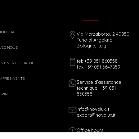
MMERCIAL
Via Marzabotto, 2 40050
Funo di Argelato
Bologna, Italy
AVEC NOUS
tel: +39 051 860558
ANT-VENTE GRATUIT
fax +39 051 6647859
 APRÈS-VENTE
Service d’assistance
technique: +39 051
860558
OWING
info@novalux.it
export@novalux.it
Office hours:
Mon-Fri