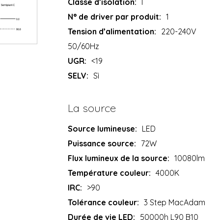
Classe d’isolation:
I
N° de driver par produit:
1
Tension d’alimentation:
220-240V
50/60Hz
UGR:
<19
SELV:
Sì
La source
Source lumineuse:
LED
Puissance source:
72W
Flux lumineux de la source:
10080lm
Température couleur:
4000K
IRC:
>90
Tolérance couleur:
3 Step MacAdam
Durée de vie LED:
50000h L90 B10