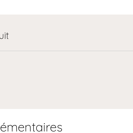
uit
lémentaires