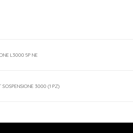
IONE L3000 5P NE
T SOSPENSIONE 3000 (1 PZ)