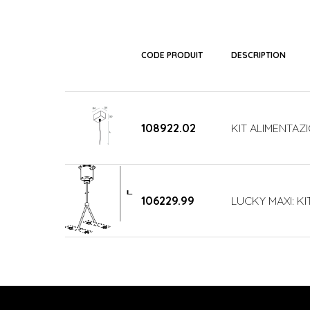
CODE PRODUIT
DESCRIPTION
108922.02
KIT ALIMENTAZ
106229.99
LUCKY MAXI: KI