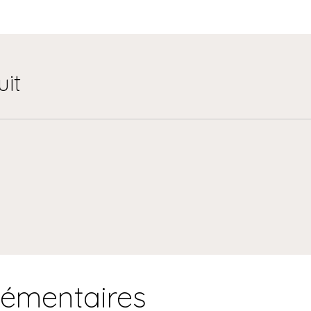
uit
lémentaires