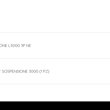
IONE L3000 3P NE
T SOSPENSIONE 3000 (1 PZ)