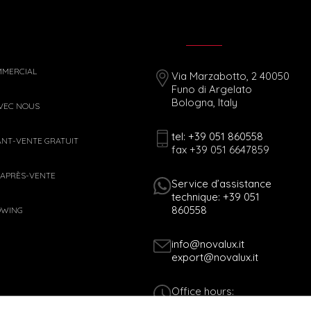
MMERCIAL
Via Marzabotto, 2 40050
Funo di Argelato
Bologna, Italy
AVEC NOUS
tel: +39 051 860558
ANT-VENTE GRATUIT
fax +39 051 6647859
 APRÈS-VENTE
Service d’assistance
technique: +39 051
860558
OWING
info@novalux.it
export@novalux.it
Office hours:
Mon-Fri