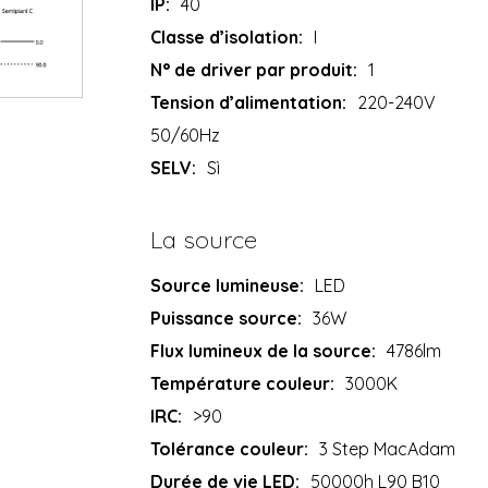
IP:
40
Classe d’isolation:
I
N° de driver par produit:
1
Tension d’alimentation:
220-240V
50/60Hz
SELV:
Sì
La source
Source lumineuse:
LED
Puissance source:
36W
Flux lumineux de la source:
4786lm
Température couleur:
3000K
IRC:
>90
Tolérance couleur:
3 Step MacAdam
Durée de vie LED:
50000h L90 B10