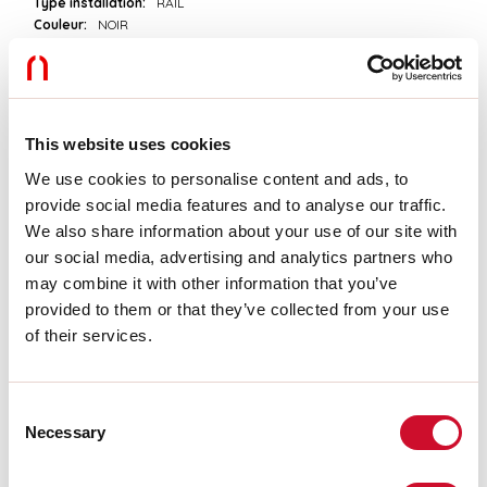
Type installation:
RAIL
Couleur:
NOIR
L:
113mm
H:
54mm
Garantie:
5 ans
Poids:
0.118kg
This website uses cookies
Données techniques
We use cookies to personalise content and ads, to
provide social media features and to analyse our traffic.
IP:
20
We also share information about your use of our site with
our social media, advertising and analytics partners who
Télécharger
may combine it with other information that you’ve
provided to them or that they’ve collected from your use
of their services.
INSTRUCTIONS DE MONTAGE
Consent
CERTIFICATIONS CE
Necessary
Selection