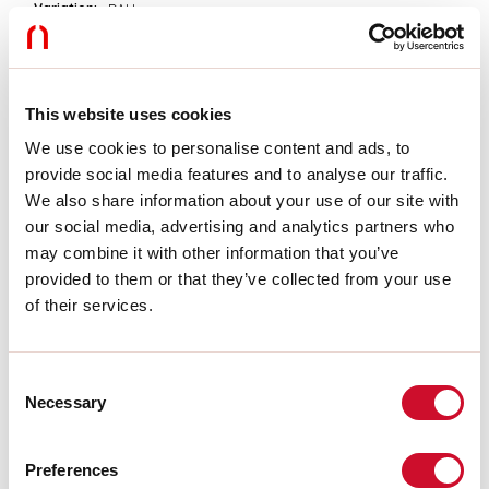
Variation:
DALI
Urgence:
NO
L:
244mm
Garantie:
5 ans
Poids:
0.175kg
This website uses cookies
We use cookies to personalise content and ads, to
Données techniques
provide social media features and to analyse our traffic.
We also share information about your use of our site with
Puissance réelle luminaire:
10W
Flux lumineux luminaire:
734lm
our social media, advertising and analytics partners who
IP:
20
may combine it with other information that you’ve
Classe d’isolation:
III
provided to them or that they’ve collected from your use
N° de driver par produit:
1
of their services.
Tension d’alimentation:
48 Vdc
UGR:
<19
SELV:
Sì
Consent
Necessary
Selection
La source
Source lumineuse:
LED
Preferences
Puissance source:
9W