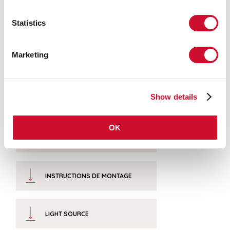
Température couleur:
2700K
IRC:
>90
Statistics
Tolérance couleur:
3 Step MacAdam
Durée de vie LED:
50000h L80 B20
Marketing
Télécharger
Show details
PHOTOMÉTRIE
OK
EXTRAIT CATALOGUE
INSTRUCTIONS DE MONTAGE
LIGHT SOURCE