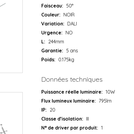
Faisceau:
50°
Couleur:
NOIR
Variation:
DALI
Urgence:
NO
L:
244mm
Garantie:
5 ans
Poids:
0.175kg
Données techniques
Puissance réelle luminaire:
10W
Flux lumineux luminaire:
795lm
IP:
20
Classe d’isolation:
III
N° de driver par produit:
1