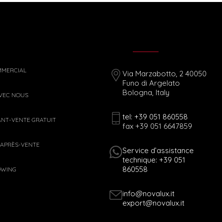
MMERCIAL
Via Marzabotto, 2 40050
Funo di Argelato
Bologna, Italy
AVEC NOUS
tel: +39 051 860558
ANT-VENTE GRATUIT
fax +39 051 6647859
 APRÈS-VENTE
Service d’assistance
technique: +39 051
860558
OWING
info@novalux.it
export@novalux.it