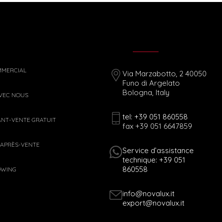
MMERCIAL
Via Marzabotto, 2 40050
Funo di Argelato
Bologna, Italy
AVEC NOUS
tel: +39 051 860558
ANT-VENTE GRATUIT
fax +39 051 6647859
 APRÈS-VENTE
Service d’assistance
technique: +39 051
860558
OWING
info@novalux.it
export@novalux.it