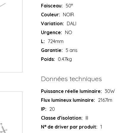
Faisceau:
50°
Couleur:
NOIR
Variation:
DALI
Urgence:
NO
L:
724mm
Garantie:
5 ans
Poids:
0.47kg
Données techniques
Puissance réelle luminaire:
30W
Flux lumineux luminaire:
2167lm
IP:
20
Classe d’isolation:
III
N° de driver par produit:
1