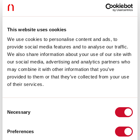
Variation:
DALI
Urgence:
NO
L:
724mm
Garantie:
5 ans
Poids:
0.47kg
This website uses cookies
We use cookies to personalise content and ads, to
Données techniques
provide social media features and to analyse our traffic.
We also share information about your use of our site with
Puissance réelle luminaire:
30W
our social media, advertising and analytics partners who
Flux lumineux luminaire:
2285lm
may combine it with other information that you’ve
IP:
20
provided to them or that they’ve collected from your use
Classe d’isolation:
III
N° de driver par produit:
1
of their services.
Tension d’alimentation:
48 Vdc
SELV:
Sì
Consent
Necessary
Selection
La source
Source lumineuse:
LED
Preferences
Puissance source:
25W
Température couleur:
4000K