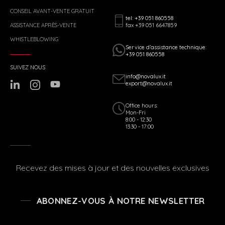
CONSEIL AVANT-VENTE GRATUIT
tel: +39 051 860558
fax +39 051 6647859
ASSISTANCE APRÈS-VENTE
WHISTLEBLOWING
Service d’assistance technique:
+39 051 860558
SUIVEZ NOUS
info@novalux.it
export@novalux.it
Office hours:
Mon-Fri
8:00 - 12:30
13:30 - 17:00
Recevez des mises à jour et des nouvelles exclusives
ABONNEZ-VOUS À NOTRE NEWSLETTER