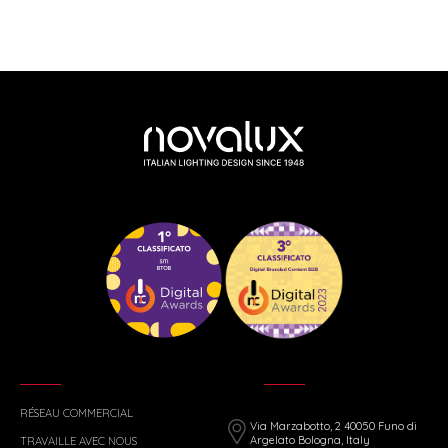
RÉSEAU COMMERCIAL
Via Marzabotto, 2 40050 Funo di
Argelato Bologna, Italy
TRAVAILLE AVEC NOUS