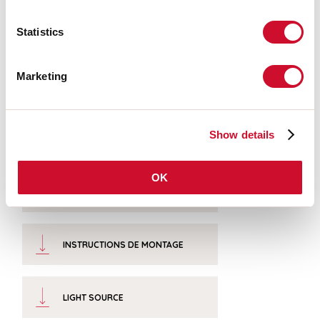
Température couleur:
4000K
IRC:
>90
Statistics
Tolérance couleur:
3 Step MacAdam
Durée de vie LED:
50000h L80 B20
Marketing
Télécharger
Show details
PHOTOMÉTRIE
OK
EXTRAIT CATALOGUE
INSTRUCTIONS DE MONTAGE
LIGHT SOURCE