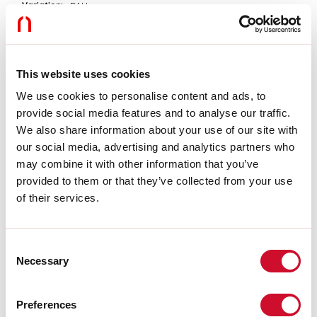
Variation:
DALI
Urgence:
NO
L:
724mm
Garantie:
5 ans
Poids:
0.47kg
This website uses cookies
We use cookies to personalise content and ads, to
Données techniques
provide social media features and to analyse our traffic.
We also share information about your use of our site with
Puissance réelle luminaire:
30W
Flux lumineux luminaire:
2024lm
our social media, advertising and analytics partners who
IP:
20
may combine it with other information that you’ve
Classe d’isolation:
III
provided to them or that they’ve collected from your use
N° de driver par produit:
1
of their services.
Tension d’alimentation:
48 Vdc
UGR:
<19
SELV:
Sì
Consent
Necessary
Selection
La source
Source lumineuse:
LED
Preferences
Puissance source:
25W