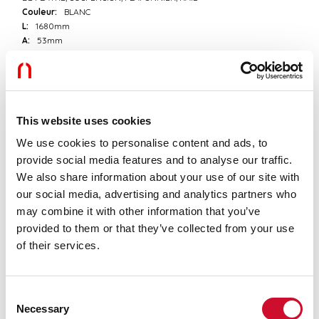
Couleur:
BLANC
L:
1680mm
A:
53mm
H:
69mm
Fabriqué en:
ITALY
Garantie:
5 ans
Poids:
3.2kg
This website uses cookies
Données techniques
We use cookies to personalise content and ads, to
provide social media features and to analyse our traffic.
IP:
40
We also share information about your use of our site with
Classe d’isolation:
I
our social media, advertising and analytics partners who
Tension d’alimentation:
220-240V 50/60Hz
may combine it with other information that you’ve
provided to them or that they’ve collected from your use
Télécharger
of their services.
CERTIFICATIONS CE
Consent
Necessary
Selection