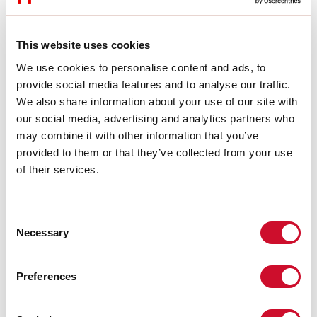
A:
48mm
H:
10mm
Garantie:
5 ans
This website uses cookies
Poids:
0.055kg
We use cookies to personalise content and ads, to
provide social media features and to analyse our traffic.
Télécharger
We also share information about your use of our site with
our social media, advertising and analytics partners who
INSTRUCTIONS DE MONTAGE
may combine it with other information that you’ve
provided to them or that they’ve collected from your use
of their services.
CERTIFICATIONS CE
Consent
Necessary
FICHE DE DONNÉES
Selection
Preferences