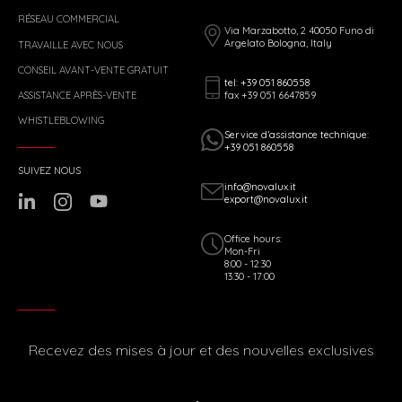
RÉSEAU COMMERCIAL
Via Marzabotto, 2 40050 Funo di
Argelato Bologna, Italy
TRAVAILLE AVEC NOUS
CONSEIL AVANT-VENTE GRATUIT
tel: +39 051 860558
fax +39 051 6647859
ASSISTANCE APRÈS-VENTE
WHISTLEBLOWING
Service d’assistance technique:
+39 051 860558
SUIVEZ NOUS
info@novalux.it
export@novalux.it
Office hours:
Mon-Fri
8:00 - 12:30
13:30 - 17:00
Recevez des mises à jour et des nouvelles exclusives