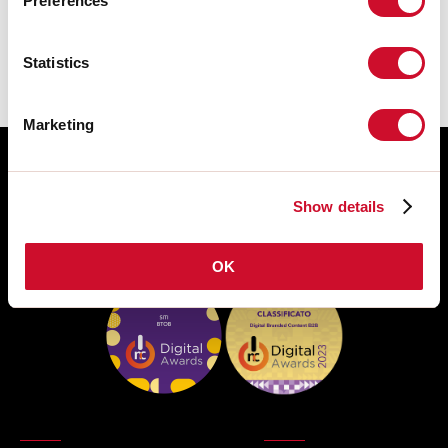
Preferences
section download de la famille des
produits.
Statistics
Marketing
Show details
OK