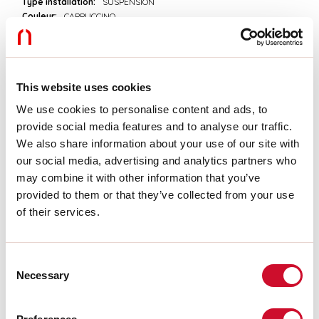
Type installation:
SUSPENSION
Couleur:
CAPPUCCINO
L:
1200mm
Garantie:
5 ans
Poids:
0.355kg
This website uses cookies
Données techniques
We use cookies to personalise content and ads, to
provide social media features and to analyse our traffic.
Classe d’isolation:
I
We also share information about your use of our site with
our social media, advertising and analytics partners who
Télécharger
may combine it with other information that you’ve
provided to them or that they’ve collected from your use
of their services.
CERTIFICATIONS CE
Consent
FICHE DE DONNÉES
Necessary
Selection
Les instructions de montage des
ACCESSOIRES sont disponibles dans la