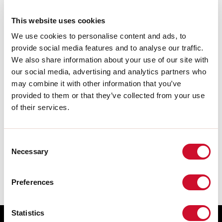
Poids:
0.05kg
This website uses cookies
We use cookies to personalise content and ads, to
Télécharger
provide social media features and to analyse our traffic.
We also share information about your use of our site with
CERTIFICATIONS CE
our social media, advertising and analytics partners who
may combine it with other information that you’ve
provided to them or that they’ve collected from your use
FICHE DE DONNÉES
of their services.
Les instructions de montage des
ACCESSOIRES sont disponibles dans la
Consent
section download de la famille des
Necessary
produits.
Selection
Preferences
Statistics