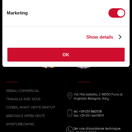
Marketing
Show details
OK
RÉSEAU COMMERCIAL
Via Marzabotto, 2 40050 Funo di
Argelato Bologna, Italy
TRAVAILLE AVEC NOUS
CONSEIL AVANT-VENTE GRATUIT
tel: +39 051 860558
fax +39 051 6647859
ASSISTANCE APRÈS-VENTE
WHISTLEBLOWING
Service d’assistance technique: