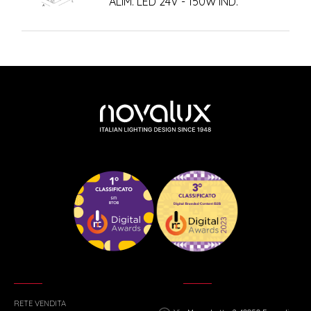
ALIM. LED 24V - 150W IND.
RETE VENDITA