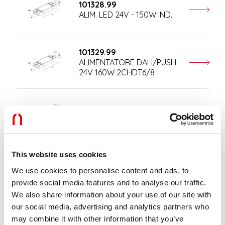
101328.99
ALIM. LED 24V - 150W IND.
101329.99
ALIMENTATORE DALI/PUSH
24V 160W 2CHDT6/8
101338.99
ALIM. LED 24V - 60W
This website uses cookies
101339.99
We use cookies to personalise content and ads, to
ALIM. LED 24V - 120W
provide social media features and to analyse our traffic.
We also share information about your use of our site with
our social media, advertising and analytics partners who
101342.99
may combine it with other information that you’ve
ALIMENTATORE 24V 150W