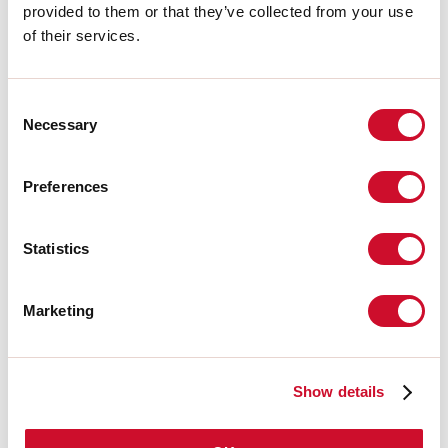
DALI/PUSH
provided to them or that they’ve collected from your use
of their services.
101354.99
Consent
ALIM. LED 24V - 60W
Necessary
Selection
Preferences
101355.99
ALIM. LED 24V - 100W
Statistics
101356.99
Marketing
ALIM. LED 24V - 150W
Show details
101357.99
ALIM. LED 24V - 200W