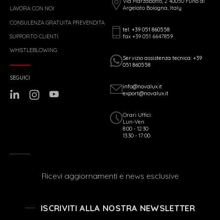
Via Marzabotto, 2 40050 Funo di
Argelato Bologna, Italy
LAVORA CON NOI
CONSULENZA GRATUITA PREVENDITA
tel: +39 051 860558
fax +39 051 6647859
SUPPORTO CLIENTI
WHISTLEBLOWING
Servizio assistenza tecnica: +39
051 860558
SEGUICI
info@novalux.it
export@novalux.it
Orari Uffici:
Lun-Ven
8:00 - 12:30
13:30 - 17:00
Ricevi aggiornamenti e news esclusive
ISCRIVITI ALLA NOSTRA NEWSLETTER