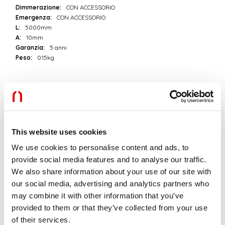
Dimmerazione:
CON ACCESSORIO
Emergenza:
CON ACCESSORIO
L:
5000mm
A:
10mm
Garanzia:
5 anni
Peso:
0.15kg
Dati tecnici
IP:
20
Classe di isolamento:
III
Tensione di alimentazione:
24 Vdc
This website uses cookies
Classe energetica:
E
We use cookies to personalise content and ads, to
SELV:
Sì
provide social media features and to analyse our traffic.
We also share information about your use of our site with
Sorgente
our social media, advertising and analytics partners who
may combine it with other information that you’ve
Sorgente luminosa:
LED
Potenza sorgente:
16.5W/m
provided to them or that they’ve collected from your use
Flusso luminoso sorgente:
2002lm
of their services.