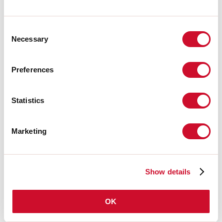
Temperatura colore:
4000K
CRI:
>80
LED lifespan:
30000h L70 B20
Consent
Necessary
Selection
Download
Preferences
FOTOMETRIE
Statistics
ESTRATTO CATALOGO
Marketing
LIGHT SOURCE
Show details
CERTIFICAZIONI CE
OK