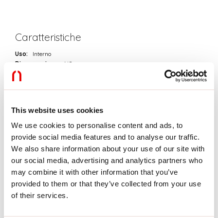
Caratteristiche
Uso:
Interno
Dimmerazione:
NO
Emergenza:
NO
L:
252mm
A:
90mm
H:
45mm
This website uses cookies
D:
100mm
Garanzia:
3 anni
We use cookies to personalise content and ads, to
Peso:
0.5kg
provide social media features and to analyse our traffic.
We also share information about your use of our site with
our social media, advertising and analytics partners who
Dati tecnici
may combine it with other information that you’ve
Potenza reale apparecchio:
320W
provided to them or that they’ve collected from your use
IP:
65
of their services.
Classe di isolamento:
I
Tensione di alimentazione:
220-240V 50/60Hz