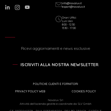
info@novalux.it
export@novalux.it
Orari Uffici:
Lun-Ven
8:00 - 12:30
13:30 - 17:00
Ricevi aggiornamenti e news esclusive
ISCRIVITI ALLA NOSTRA NEWSLETTER
POLITICHE CLIENTI E FORNITORI
PRIVACY POLICY WEB
COOKIES POLICY
Novalux Srl
Attività dell'azienda gestite e coordinate da SLV Gmbh
C.F. 01170060378 - P.IVA 00536541204 - REA BO-239674 - CAPITALE