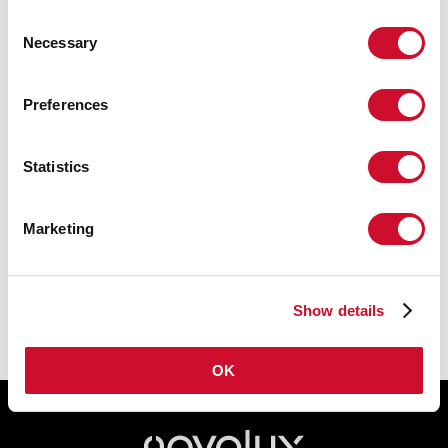
SELV:
Sì
Consent
Necessary
Selection
Download
Preferences
CERTIFICAZIONI CE
Statistics
SCHEDA TECNICA
Marketing
Le istruzioni di montaggio degli
ACCESSORI sono disponibili nel
download della famiglia del prodotto.
Show details
OK