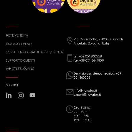
RETE VENDITA
Via Marzabotto, 2 40050 Funo di
Argelato Bologna, Italy
LAVORA CON NOI
CONSULENZA GRATUITA PREVENDITA
tel: +39 051 860558
fax +39 051 6647859
SUPPORTO CLIENTI
WHISTLEBLOWING
Servizio assistenza tecnica: +39
051 860558
SEGUICI
info@novalux.it
export@novalux.it
Orari Uffici:
Lun-Ven
8:00 - 12:30
13:30 - 17:00