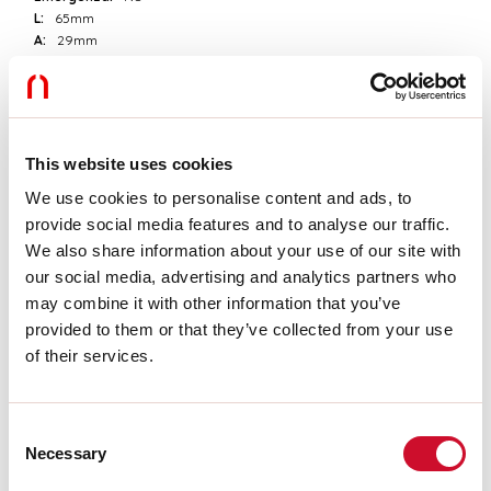
L:
65mm
A:
29mm
H:
18mm
D:
34mm
Garanzia:
3 anni
Peso:
0.05kg
This website uses cookies
Dati tecnici
We use cookies to personalise content and ads, to
provide social media features and to analyse our traffic.
Potenza reale apparecchio:
7W
We also share information about your use of our site with
IP:
20
our social media, advertising and analytics partners who
Classe di isolamento:
II
Tensione di alimentazione:
220-240V 50/60Hz
may combine it with other information that you’ve
SELV:
Sì
provided to them or that they’ve collected from your use
of their services.
Download
Consent
Necessary
CERTIFICAZIONI CE
Selection